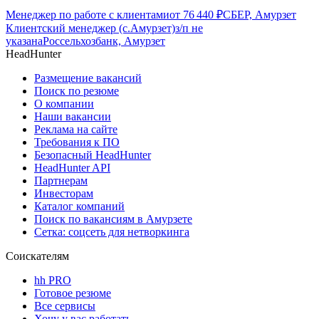
Менеджер по работе с клиентами
от
76 440
₽
СБЕР, Амурзет
Клиентский менеджер (с.Амурзет)
з/п не
указана
Россельхозбанк, Амурзет
HeadHunter
Размещение вакансий
Поиск по резюме
О компании
Наши вакансии
Реклама на сайте
Требования к ПО
Безопасный HeadHunter
HeadHunter API
Партнерам
Инвесторам
Каталог компаний
Поиск по вакансиям в Амурзете
Сетка: соцсеть для нетворкинга
Соискателям
hh PRO
Готовое резюме
Все сервисы
Хочу у вас работать