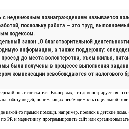
ь с неденежным вознаграждением называется воло
аботой, поскольку работа — это труд, выполняемы
вым кодексом.
ельный закон „О благотворительной деятельности 
ходимую информацию, а также поддержку: спецоде
проезд до места волонтерства, съем жилья, питан
авмы были получены в процессе выполнения задани
тером компенсации освобождаются от налогового б
ерский опыт соискателя. Во-первых, это демонстрирует твою го
 на работу людей, понимающих необходимость социальной ответ
де какой-то прямой помощи, например, поездок в детские дома
 по PR и маркетингу, программировать сайт или организовывать