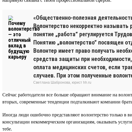
напрямую связана с твоей профессиональной сферой.
«Общественно-полезная деятельност
Волонтерство некорректно называть р
понятие „работа“ регулируется Трудо
Понятию „волонтерство“ посвящен отд
Волонтер имеет право получать необ
средства защиты при необходимости, 
оплата медицинских счетов, если тр
случаев. При этом полученные волон
Светлана Шабронова, юрист hh.ru
Сейчас работодатели все больше обращают внимание на волонт
вторых, современные тенденции подталкивают компании брать
Иногда люди ошибочно представляют волонтерство только в ви
консультации некоммерческим организациям, оказывать услуги
тебе.