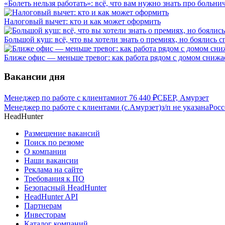
«Болеть нельзя работать»: всё, что вам нужно знать про больн
Налоговый вычет: кто и как может оформить
Большой куш: всё, что вы хотели знать о премиях, но боялись с
Ближе офис — меньше тревог: как работа рядом с домом снижае
Вакансии дня
Менеджер по работе с клиентами
от
76 440
₽
СБЕР, Амурзет
Менеджер по работе с клиентами (с.Амурзет)
з/п не указана
Росс
HeadHunter
Размещение вакансий
Поиск по резюме
О компании
Наши вакансии
Реклама на сайте
Требования к ПО
Безопасный HeadHunter
HeadHunter API
Партнерам
Инвесторам
Каталог компаний