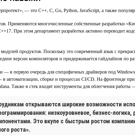
отект», — это C++, C, Go, Python, JavaScript, а также популяр
ктов. Применяются многочисленные собственные разработки «Ки
 С++17. При этом департамент разработки активно переводит ко
модулей продуктов. Поскольку это современный язык с прекрасн
ледние версии компиляторов и придерживается гайдлайнов по ра
и — в первую очередь для специфичных драйверов под Windows,
в автоматизации, сборке и процессах CI/CD. На фронтенде приме
ana. Также в стек входят инструменты для облегчения работы — та
отрудникам открываются широкие возможности испо
рограммирования: низкоуровневое, бизнес-логика,
мпонентами. Это вкупе с быстрым ростом компани
ого роста».