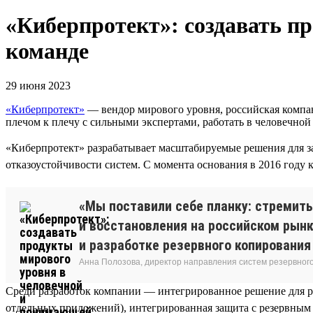
«Киберпротект»: создавать п
команде
29 июня 2023
«Киберпротект»
— вендор мирового уровня, российская компан
плечом к плечу с сильными экспертами, работать в человечно
«Киберпротект» разрабатывает масштабируемые решения для за
отказоустойчивости систем. С момента основания в 2016 году 
«Мы поставили себе планку: стремить
и восстановления на российском рынк
и разработке резервного копировани
Анна Полозова, директор направления систем резервног
Среди разработок компании — интегрированное решение для р
отдельных приложений), интегрированная защита с резервным 