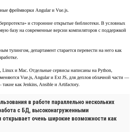
ные фреймворки Angular и Vue.js.
берпротекта» и сторонние открытые библиотеки. В условных
довую базу на современные версии компиляторов с поддержкой
ым тулингом, департамент старается перевести на него как
зработке.
 Linux и Mac. Отдельные сервисы написаны на Python,
няются Vue.js, Angular и Ext JS, для деплоя облачной части —
кие как Jenkins, Ansible и Artifactory.
льзования в работе параллельно нескольких
 работа с БД, высоконагруженными
и открывает очень широкие возможности как