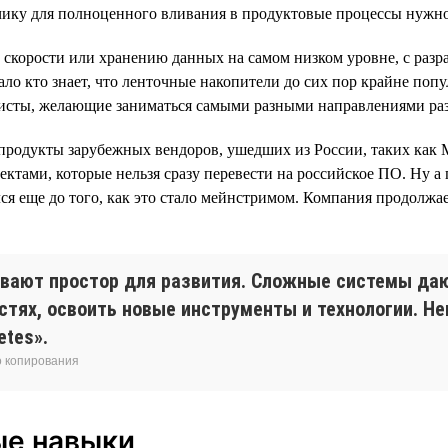
отчику для полноценного вливания в продуктовые процессы нужно
о скорости или хранению данных на самом низком уровне, с разр
ло кто знает, что ленточные накопители до сих пор крайне поп
алисты, желающие заниматься самыми разными направлениями ра
родукты зарубежных вендоров, ушедших из России, таких как M
тами, которые нельзя сразу перевести на российское ПО. Ну а
лся еще до того, как это стало мейнстримом. Компания продолжа
вают простор для развития. Сложные системы даю
стях, освоить новые инструменты и технологии. Н
etes».
о копирования
ые навыки