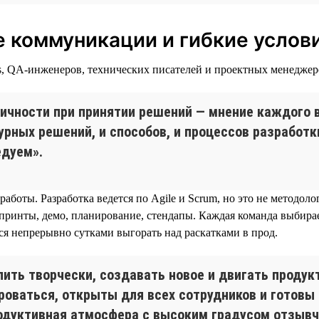
 коммуникации и гибкие услов
ps, QA-инженеров, технических писателей и проектных менеджер
хичности при принятии решений — мнение каждого 
урных решений, и способов, и процессов разработк
едуем».
 работы. Разработка ведется по Agile и Scrum, но это не методо
принты, демо, планирование, стендапы. Каждая команда выбирае
я непрерывно сутками выгорать над раскатками в прод.
ить творчески, создавать новое и двигать продук
оваться, открыты для всех сотрудников и готовы
одуктивная атмосфера с высоким градусом отзыв