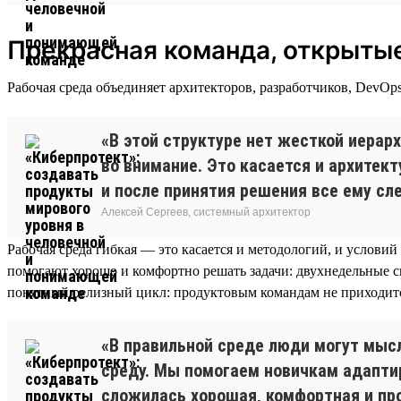
Прекрасная команда, открытые
Рабочая среда объединяет архитекторов, разработчиков, DevO
«В этой структуре нет жесткой иерар
во внимание. Это касается и архитект
и после принятия решения все ему сл
Алексей Сергеев, системный архитектор
Рабочая среда гибкая — это касается и методологий, и условий
помогают хорошо и комфортно решать задачи: двухнедельные с
понятный релизный цикл: продуктовым командам не приходитс
«В правильной среде люди могут мысл
среду. Мы помогаем новичкам адаптир
сложилась хорошая, комфортная и пр