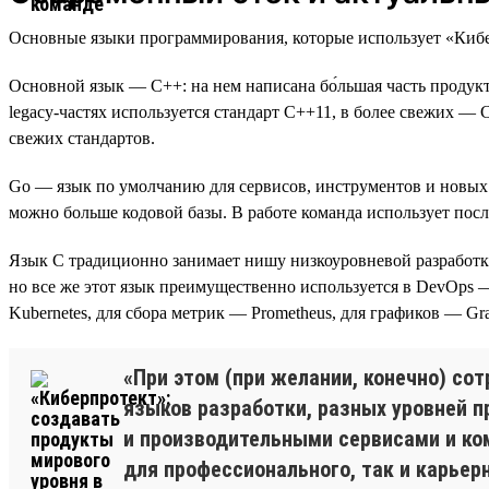
Основные языки программирования, которые использует «Киберпр
Основной язык — C++: на нем написана бо́льшая часть проду
legacy-частях используется стандарт C++11, в более свежих —
свежих стандартов.
Go — язык по умолчанию для сервисов, инструментов и новых 
можно больше кодовой базы. В работе команда использует пос
Язык C традиционно занимает нишу низкоуровневой разработк
но все же этот язык преимущественно используется в DevOps — 
Kubernetes, для сбора метрик — Prometheus, для графиков — Graf
«При этом (при желании, конечно) с
языков разработки, разных уровней п
и производительными сервисами и ко
для профессионального, так и карьерн