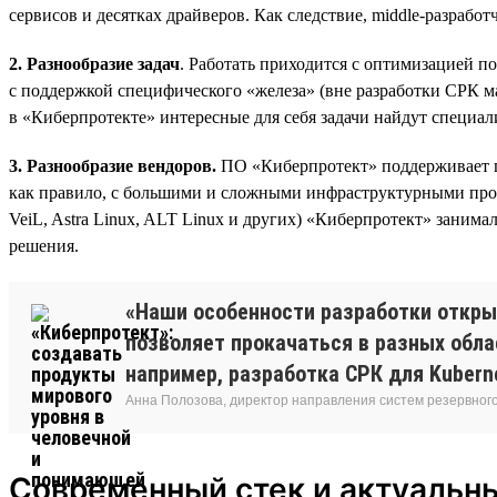
сервисов и десятках драйверов. Как следствие, middle-разраб
2. Разнообразие задач
. Работать приходится с оптимизацией п
с поддержкой специфического «железа» (вне разработки СРК ма
в «Киберпротекте» интересные для себя задачи найдут специ
3. Разнообразие вендоров.
ПО «Киберпротект» поддерживает п
как правило, с большими и сложными инфраструктурными проек
VeiL, Astra Linux, ALT Linux и других) «Киберпротект» занима
решения.
«Наши особенности разработки откры
позволяет прокачаться в разных обла
например, разработка СРК для Kubern
Анна Полозова, директор направления систем резервног
Современный стек и актуальн