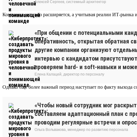
Алексей Сергеев, системный архитектор
Компания активно расширяется, а учитывая реалии ИТ-рынка и
«При общении с потенциальными кан
оперативность, открытая обратная св
другие компании организуют отдельны
интервью с кандидатом присутствуют 
проверяем hard- и soft-навыки и мож
Елена Калацей, директор по персоналу
Однако еще более важный период наступает по факту выхода со
«Чтобы новый сотрудник мог раскрыт
составляем адаптационный план с пр
проводим регулярные встречи и опрос
Ольга Вольвакова, менеджер по развитию персонала