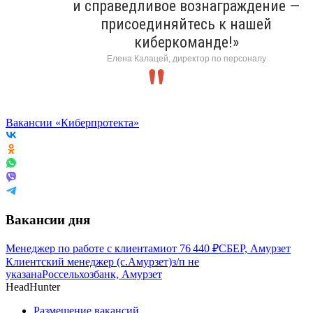
и справедливое вознаграждение —
присоединяйтесь к нашей
киберкоманде!»
Елена Калацей, директор по персоналу
Вакансии «Киберпротекта»
Вакансии дня
Менеджер по работе с клиентами
от
76 440
₽
СБЕР, Амурзет
Клиентский менеджер (с.Амурзет)
з/п не
указана
Россельхозбанк, Амурзет
HeadHunter
Размещение вакансий