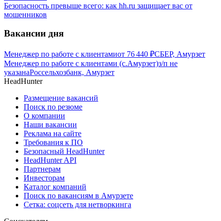
Безопасность превыше всего: как hh.ru защищает вас от
мошенников
Вакансии дня
Менеджер по работе с клиентами
от
76 440
₽
СБЕР, Амурзет
Менеджер по работе с клиентами (с.Амурзет)
з/п не
указана
Россельхозбанк, Амурзет
HeadHunter
Размещение вакансий
Поиск по резюме
О компании
Наши вакансии
Реклама на сайте
Требования к ПО
Безопасный HeadHunter
HeadHunter API
Партнерам
Инвесторам
Каталог компаний
Поиск по вакансиям в Амурзете
Сетка: соцсеть для нетворкинга