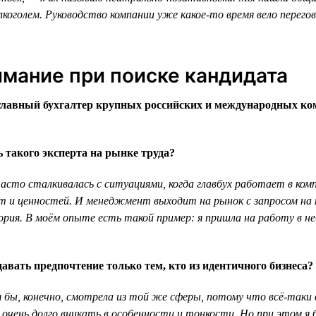
лкоголем. Руководство компании уже какое-то время вело перего
имание при поиске кандидата
главный бухгалтер крупных российских и международных ко
 такого эксперта на рынке труда?
сто сталкивалась с ситуациями, когда главбух работает в компа
ат и ценностей. И менеджмент выходит на рынок с запросом на 
тория. В моём опыте есть такой пример: я пришла на работу в 
авать предпочтение только тем, кто из идентичного бизнеса?
 бы, конечно, смотрела из той же сферы, потому что всё-таки 
 очень долго вникать в особенности и тонкости. Но при этом я