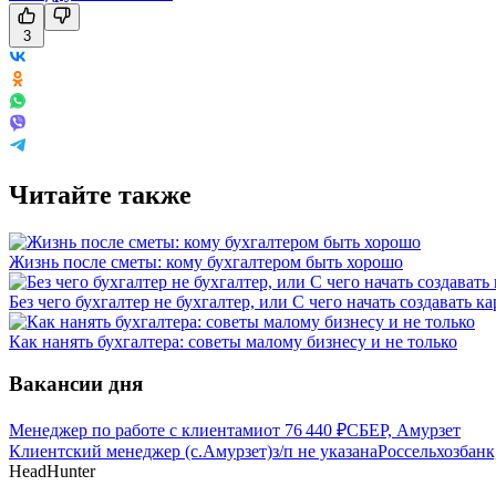
3
Читайте также
Жизнь после сметы: кому бухгалтером быть хорошо
Без чего бухгалтер не бухгалтер, или С чего начать создавать к
Как нанять бухгалтера: советы малому бизнесу и не только
Вакансии дня
Менеджер по работе с клиентами
от
76 440
₽
СБЕР, Амурзет
Клиентский менеджер (с.Амурзет)
з/п не указана
Россельхозбанк
HeadHunter