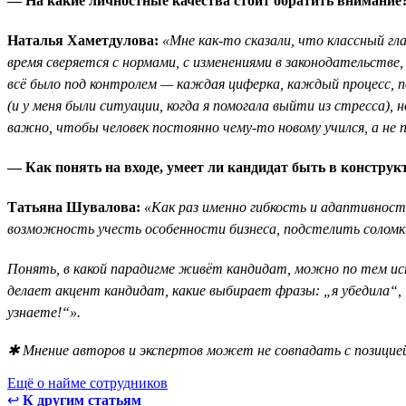
— На какие личностные качества стоит обратить внимание
Наталья Хаметдулова:
«Мне как-то сказали, что классный гл
время сверяется с нормами, с изменениями в законодательстве,
всё было под контролем — каждая циферка, каждый процесс, 
(и у меня были ситуации, когда я помогала выйти из стресса)
важно, чтобы человек постоянно чему-то новому учился, а не п
— Как понять на входе, умеет ли кандидат быть в конструк
Татьяна Шувалова:
«Как раз именно гибкость и адаптивност
возможность учесть особенности бизнеса, подстелить соломк
Понять, в какой парадигме живёт кандидат, можно по тем ист
делает акцент кандидат, какие выбирает фразы: „я убедила“, 
узнаете!“».
✱ Мнение авторов и экспертов может не совпадать с позицией
Ещё о найме сотрудников
↩
К другим статьям