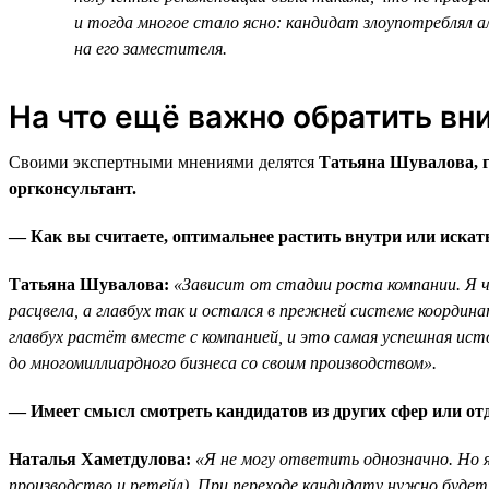
и тогда многое стало ясно: кандидат злоупотреблял а
на его заместителя.
На что ещё важно обратить вн
Своими экспертными мнениями делятся
Татьяна Шувалова, 
оргконсультант.
— Как вы считаете, оптимальнее растить внутри или искать
Татьяна Шувалова:
«Зависит от стадии роста компании. Я ча
расцвела, а главбух так и остался в прежней системе координ
главбух растёт вместе с компанией, и это самая успешная ис
до многомиллиардного бизнеса со своим производством».
— Имеет смысл смотреть кандидатов из других сфер или отд
Наталья Хаметдулова:
«Я не могу ответить однозначно. Но я
производство и ретейл). При переходе кандидату нужно будет