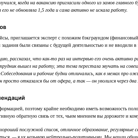
учился, когда на вакансию пригласили одного из замов главного 
 его не обновляла 1,5 года и сама активно не искала работу.
ов
ейсы, приглашается эксперт с похожим бэкграундом (финансовый
и задания были связаны с будущей деятельностью и не вводили в
ию, рассказал, что как-то раз на интервью его очень активно р
отрудник вышел на работу, эта тема перестала звучать на совещ
«Собеседования и рабочие будни отличались, как в мемах про ож
н просто отказался бы от офера, а так — он уволился через два 
мендаций
формацией, поэтому крайне необходимо иметь возможность поло
ивную обратную связь от тех, чьим мнением вы дорожите и кому
л хороший послужной список, отличное образование, регулярные
ться, — я их называю нейтрально-позитивными. Мы нашли общих 