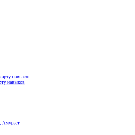
арту навыков
, Амурзет