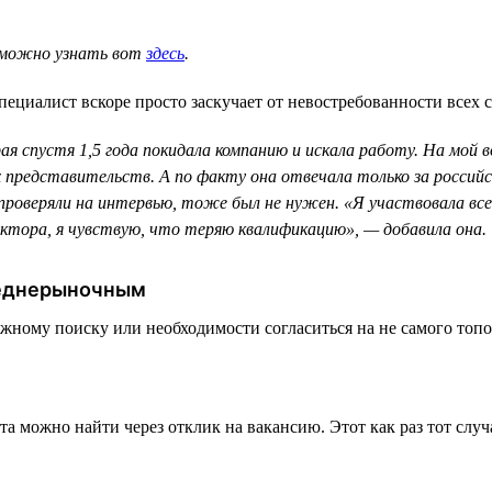
, можно узнать вот
здесь
.
пециалист вскоре просто заскучает от невостребованности всех 
 спустя 1,5 года покидала компанию и искала работу. На мой во
х представительств. А по факту она отвечала только за россий
оверяли на интервью, тоже был не нужен. «Я участвовала всего
ктора, я чувствую, что теряю квалификацию», — добавила она.
реднерыночным
тяжному поиску или необходимости согласиться на не самого топ
та можно найти через отклик на вакансию. Этот как раз тот слу