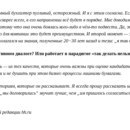
?
авный бухгалтер пугливый, осторожный. И я с этим согласна. Ес
 скорее всего, в его направлении всё будет в порядке. Мне дово
потому что она очень боялась кого-либо в чём-то подвести. Д
, но для компании это будет преимуществом. И второй момент —
олагался на знания, полученные 20−30 лет назад и тезис „я так 
тивном диалоге? Или работает в парадигме «так делать нельз
ь — их тех качеств, которые очень важны при оценке кандидата.
и и не душить при этом бизнес-процессы лишними бумагами.
ориям, которые он рассказывает. Я всегда прошу рассказать ис
„мы договорились“ звучит лучше, чем „им пришлось согласиться,
 редакции hh.ru