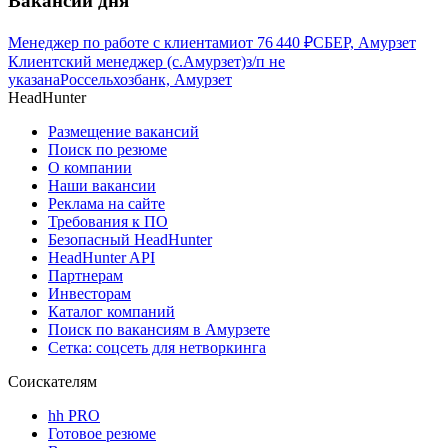
Вакансии дня
Менеджер по работе с клиентами
от
76 440
₽
СБЕР, Амурзет
Клиентский менеджер (с.Амурзет)
з/п не
указана
Россельхозбанк, Амурзет
HeadHunter
Размещение вакансий
Поиск по резюме
О компании
Наши вакансии
Реклама на сайте
Требования к ПО
Безопасный HeadHunter
HeadHunter API
Партнерам
Инвесторам
Каталог компаний
Поиск по вакансиям в Амурзете
Сетка: соцсеть для нетворкинга
Соискателям
hh PRO
Готовое резюме