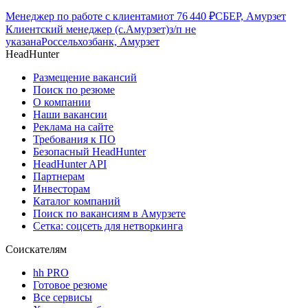
Менеджер по работе с клиентами
от
76 440
₽
СБЕР, Амурзет
Клиентский менеджер (с.Амурзет)
з/п не
указана
Россельхозбанк, Амурзет
HeadHunter
Размещение вакансий
Поиск по резюме
О компании
Наши вакансии
Реклама на сайте
Требования к ПО
Безопасный HeadHunter
HeadHunter API
Партнерам
Инвесторам
Каталог компаний
Поиск по вакансиям в Амурзете
Сетка: соцсеть для нетворкинга
Соискателям
hh PRO
Готовое резюме
Все сервисы