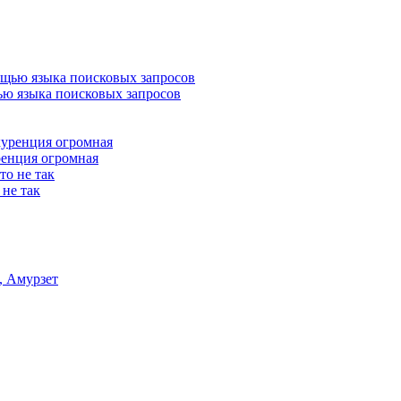
ью языка поисковых запросов
ренция огромная
 не так
, Амурзет