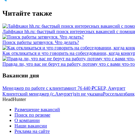
Читайте также
Лайфхаки hh.ru: быстрый поиск интересных вакансий с помощ
Поиск работы затянулся. Что делать?
Как откликаться и что говорить на собеседовании, когда конку
Правда ли, что вас не берут на работу, потому что с вами что-то
Вакансии дня
Менеджер по работе с клиентами
от
76 440
₽
СБЕР, Амурзет
Клиентский менеджер (с.Амурзет)
з/п не указана
Россельхозбанк
HeadHunter
Размещение вакансий
Поиск по резюме
О компании
Наши вакансии
Реклама на сайте