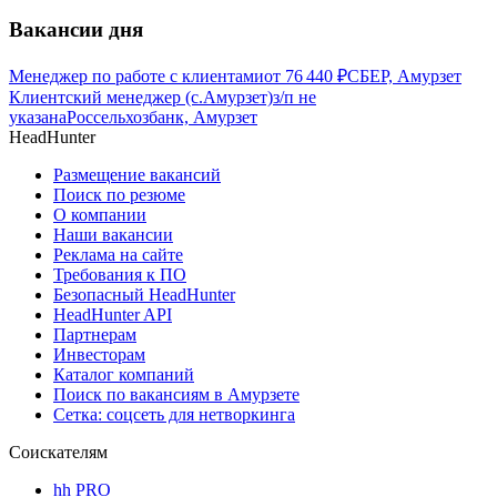
Вакансии дня
Менеджер по работе с клиентами
от
76 440
₽
СБЕР, Амурзет
Клиентский менеджер (с.Амурзет)
з/п не
указана
Россельхозбанк, Амурзет
HeadHunter
Размещение вакансий
Поиск по резюме
О компании
Наши вакансии
Реклама на сайте
Требования к ПО
Безопасный HeadHunter
HeadHunter API
Партнерам
Инвесторам
Каталог компаний
Поиск по вакансиям в Амурзете
Сетка: соцсеть для нетворкинга
Соискателям
hh PRO