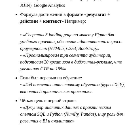
JOIN), Google Analytics
Формула достижений в формате
«результат +
действие + контекст»
Например:
•
«Сверстал 5 landing page по макету Figma для
учебного проекта, обеспечив адаптивность и кросс-
браузерность (HTML5, CSS3, Bootstrap)»
•
«Проанализировал три сегмента аудитории,
подготовил 20 креативов в диджитал-рекламе, что
увеличило CTR на 15%»
Если был перерыв на обучение:
•
«Год посвятил интенсивному обучению (курсы X, Y),
выполнил 5 практических проектов»
Чёткая цель в первой строке:
•
«Джуниор-аналитик данных с практическим
опытом SQL и Python (NumPy, Pandas), ищу роль для
развития в BI и аналитике»