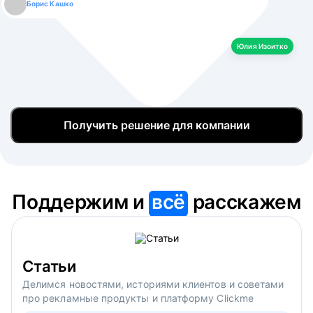
Борис Кашко
Юлия Изоитко
Александр Кулагин
Даниил Макаров
Екатерина Лазаренко
Юлия Изоитко
Получить решение для компании
Поддержим и
всё
расскажем
Статьи
Делимся новостями, историями клиентов и советами
про рекламные продукты и платформу Clickme