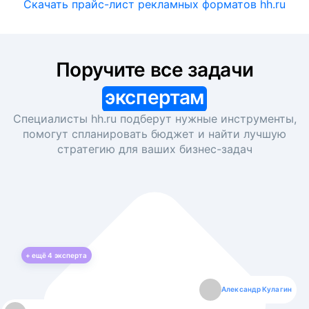
Скачать прайс-лист рекламных форматов hh.ru
Поручите все задачи
экспертам
Специалисты hh.ru подберут нужные инструменты,
помогут спланировать бюджет и найти лучшую
стратегию для ваших
бизнес-задач
+ ещё
4
эксперта
Екатерина Лазаренко
Александр Кулагин
Даниил Макаров
Борис Кашко
Юлия Изоитко