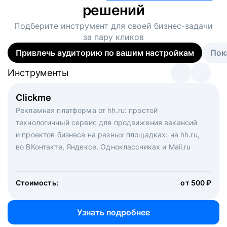
решений
Подберите инструмент для своей
бизнес-задачи
за пару кликов
Привлечь аудиторию по вашим настройкам
Пок
Инструменты
Инструменты
Инструменты
Виртуальный рекрутер
Clickme
Вакансия дня
Массовый подбор под ключ. Решите, сколько
Рекламная платформа от hh.ru: простой
Рекламный формат для вакансий на главной странице
кандидатов и когда вам нужно, и за дело возьмутся
технологичный сервис для продвижения вакансий
hh.ru. Увеличивает количество откликов
маркетологи, рекрутеры и проектные менеджеры
и проектов бизнеса на разных площадках: на hh.ru,
hh.ru с целым набором digital-инструментов
во ВКонтакте, Яндексе, Одноклассниках и Mail.ru
Стоимость:
от 200 000 ₽
Узнать подробнее
Стоимость:
от 500 ₽
Узнать подробнее
Узнать подробнее