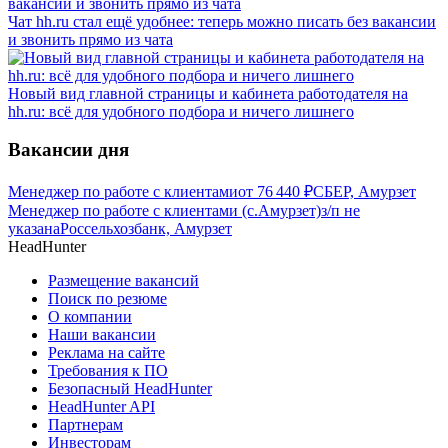
Чат hh.ru стал ещё удобнее: теперь можно писать без вакансии
и звонить прямо из чата
Новый вид главной страницы и кабинета работодателя на
hh.ru: всё для удобного подбора и ничего лишнего
Вакансии дня
Менеджер по работе с клиентами
от
76 440
₽
СБЕР, Амурзет
Менеджер по работе с клиентами (с.Амурзет)
з/п не
указана
Россельхозбанк, Амурзет
HeadHunter
Размещение вакансий
Поиск по резюме
О компании
Наши вакансии
Реклама на сайте
Требования к ПО
Безопасный HeadHunter
HeadHunter API
Партнерам
Инвесторам