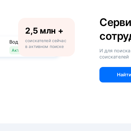
Серви
2,5 млн +
сотру
соискателей сейчас
Водитель
в активном поиске
Активно ищет работу
И для поиска
соискателей
Найти