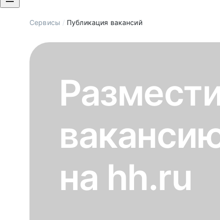
Сервисы
/
Публикация вакансий
Размест
ваканси
на hh.ru