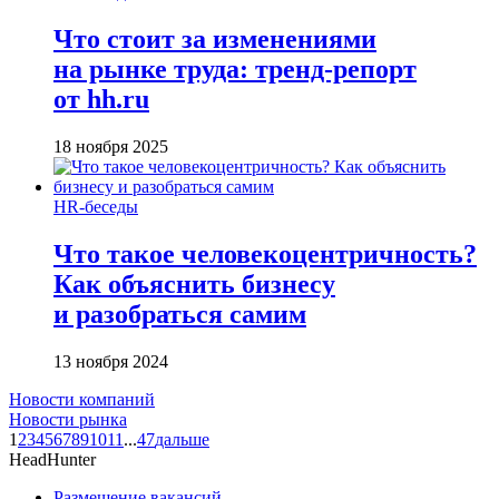
Что стоит за изменениями
на рынке труда: тренд-репорт
от hh.ru
18 ноября 2025
HR-беседы
Что такое человеко­центричность?
Как объяснить бизнесу
и разобраться самим
13 ноября 2024
Новости компаний
Новости рынка
1
2
3
4
5
6
7
8
9
10
11
...
47
дальше
HeadHunter
Размещение вакансий