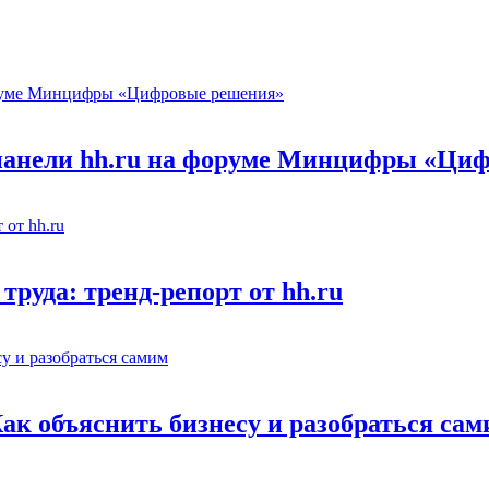
 панели hh.ru на форуме Минцифры «Ци
труда: тренд-репорт от hh.ru
Как объяснить бизнесу и разобраться са