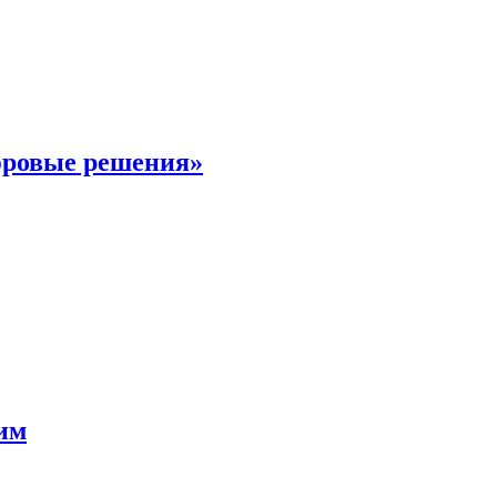
фровые решения»
мим