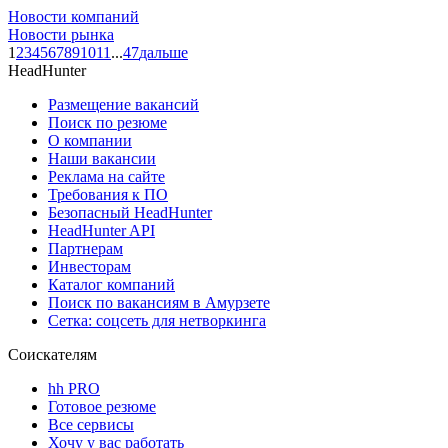
Новости компаний
Новости рынка
1
2
3
4
5
6
7
8
9
10
11
...
47
дальше
HeadHunter
Размещение вакансий
Поиск по резюме
О компании
Наши вакансии
Реклама на сайте
Требования к ПО
Безопасный HeadHunter
HeadHunter API
Партнерам
Инвесторам
Каталог компаний
Поиск по вакансиям в Амурзете
Сетка: соцсеть для нетворкинга
Соискателям
hh PRO
Готовое резюме
Все сервисы
Хочу у вас работать