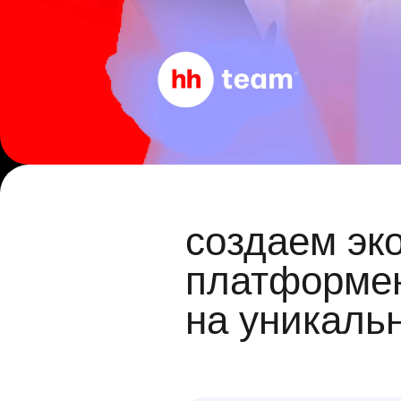
создаем эк
платформен
на уникаль