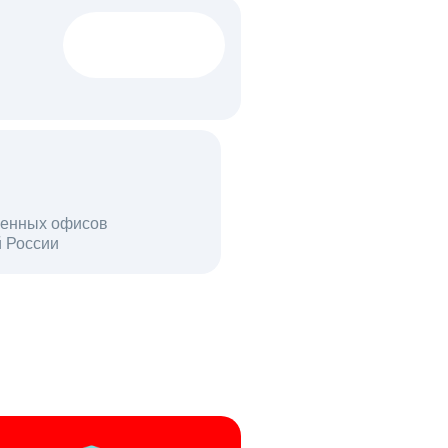
1522 тыс
вакансий
18 млн
енных офисов
й России
пользователей в день