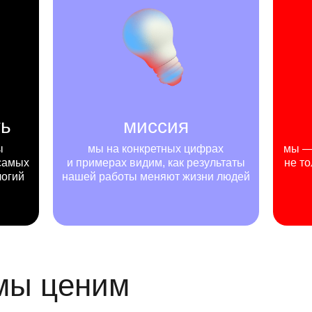
ть
миссия
ы
мы на конкретных цифрах
мы — 
самых
и примерах видим, как результаты
не то
логий
нашей работы меняют жизни людей
 мы ценим