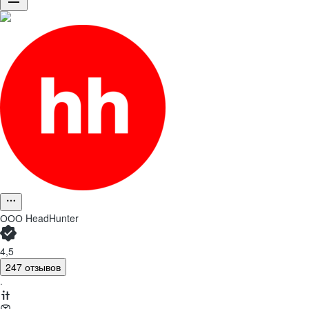
ООО
HeadHunter
4,5
247 отзывов
·