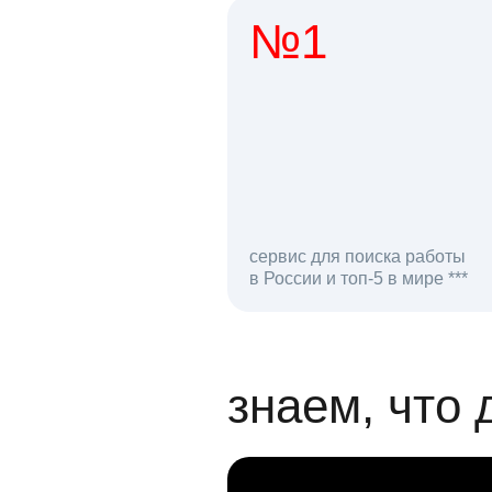
№1
1 мл
сервис для поиска работы
в России и топ-5 в мире ***
откликов на вак
знаем, что 