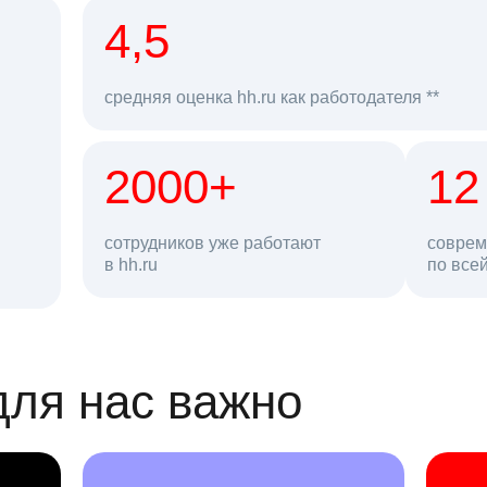
рд
4,5
средняя оценка hh.ru как работодателя **
2000+
68 млн
12
сотрудников уже работают
соврем
в hh.ru
резюме в базе
по все
ансии
для нас важно