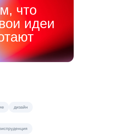
м, что
твои идеи
отают
ие
дизайн
риспруденция