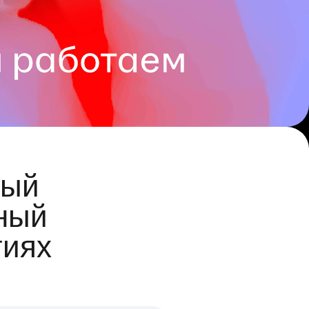
ый
ный
гиях