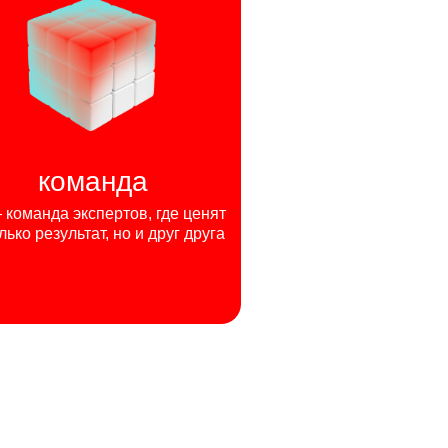
команда
команда экспертов, где ценят
лько результат, но и друг друга