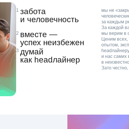
забота
мы не «зак
человечески
и человечность
за каждым р
За каждой в
вместе —
мы верим в с
Ценим всех, 
успех неизбежен
опытом, эксп
думай
headлайнеру
и нас самих 
как headлайнер
в неизвестн
Зато честно