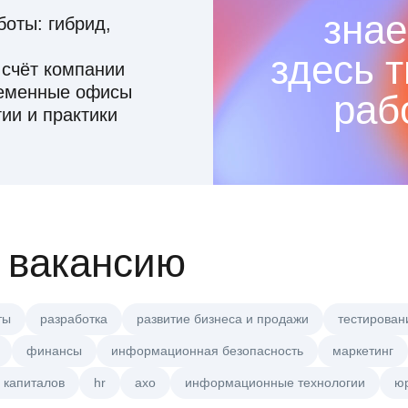
знае
оты: гибрид,
здесь 
 счёт компании
ременные офисы
раб
ии и практики
 вакансию
ты
разработка
развитие бизнеса и продажи
тестирован
финансы
информационная безопасность
маркетинг
 капиталов
hr
axo
информационные технологии
ю