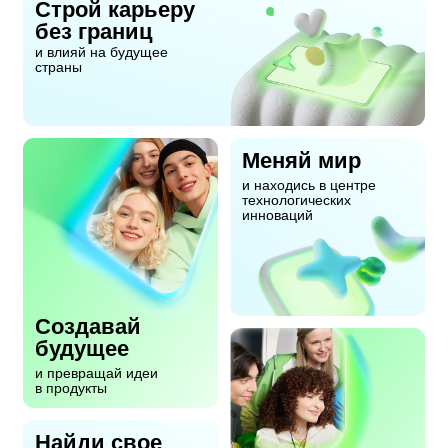
Строй карьеру
без границ
и влияй на будущее
страны
Меняй мир
и находись в центре
технологических
инноваций
Создавай
будущее
и превращай идеи
в продукты
Найди свое