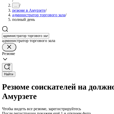
/
/
...
резюме в Амурзете
/
администратор торгового зала
/
полный день
администратор торгового зала
Резюме
Найти
Резюме соискателей на должно
Амурзете
Чтобы видеть все резюме, зарегистрируйтесь
После регистрации покажем ещё 1 и откроем фото