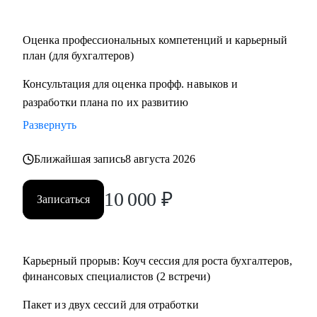
Кому могу помочь:
Оценка профессиональных компетенций и карьерный
• Финансовым директорам, желающим выйти на
план (для бухгалтеров)
качественно иной уровень дохода.
Консультация для оценка профф. навыков и
• Бухгалтерам, которые хотят вырасти до главбуха.
разработки плана по их развитию
• Главным бухгалтерам, которые "засиделись на одном
месте".
Развернуть
• Финансовым менеджерам, аналитикам, методологам и
налоговым консультантам.
Ближайшая запись
8 августа 2026
10 000
₽
Записаться
Карьерный прорыв: Коуч сессия для роста бухгалтеров,
финансовых специалистов (2 встречи)
Пакет из двух сессий для отработки