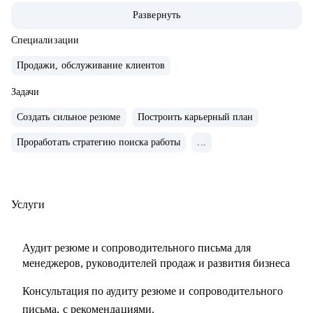
• Опыт руководства больших команд 100+ человек.
Развернуть
• Выстраивание направлений с нуля, регламенты, KPI,
мотивация.
Специализации
• Аудит и изменение действующих коммерческих
Продажи, обслуживание клиентов
процессов.
• Спикер-эксперт в Phoenix Education — бюро
Задачи
образовательных проектов.
Создать сильное резюме
Построить карьерный план
• Психологическое дополнительное образование.
Проработать стратегию поиска работы
...
С чем помогу:
• Создать резюме, привлекающее внимание и
сопроводительное письмо.
Услуги
• Как попасть в ТОП-компанию.
• Подготовиться к интервью.
Аудит резюме и сопроводительного письма для
• Определиться с карьерной целью.
менеджеров, руководителей продаж и развития бизнеса
• Разработать индивидуальный план развития с любого
Консультация по аудиту резюме и сопроводительного
уровня до руководителя подразделения.
письма, с рекомендациями.
• Разработать план работы по управлению и мотивацией