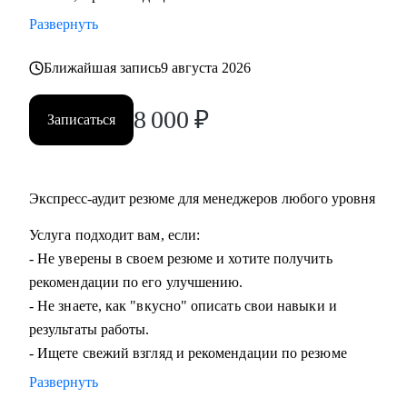
команды.
Развернуть
• Подготовиться к ревью или сложному разговору с
сотрудником/руководителем.
Ближайшая запись
9 августа 2026
8 000
₽
Кому могу помочь:
Записаться
• Специалистам всех уровней в области, операций,
категорийного менеджмента, Bizdev-менеджеров, продаж.
• Новичкам, кто только начинает свой путь и хочет
Экспресс-аудит резюме для менеджеров любого уровня
определиться с дальнейшими шагами.
• Тем, кто только стал руководителем: как работать с
Услуга подходит вам, если:
командой, выстраивать эффективные процессы,
- Не уверены в своем резюме и хотите получить
мотивировать, как работать с заказчиками и
рекомендации по его улучшению.
руководителями.
- Не знаете, как "вкусно" описать свои навыки и
• Опытным руководителям, кто испытывает сложности в
результаты работы.
работе с командой или не понимает как дальше расти.
- Ищете свежий взгляд и рекомендации по резюме
Развернуть