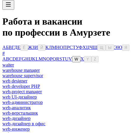
Работа и вакансии
по профессии в Амурзете
А
Б
В
Г
Д
Е
Ж
З
И
К
Л
М
Н
О
П
Р
С
Т
У
Ф
Х
Ц
Ч
Ш
Э
Ю
Ё
Й
Щ
Ы
Я
#
A
B
C
D
E
F
G
H
I
J
K
L
M
N
O
P
Q
R
S
T
U
V
X
W
Y
Z
waiter
warehouse manager
warehouse supervisor
web designer
web developer PHP
web-project manager
web UI-дизайнер
web-администратор
web-аналитик
web-верстальщик
web-дизайнер
web-дизайнер в офис
web-инженер