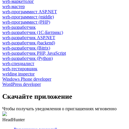
web-маркетолог
web-мастер
web-программист ASP.NET
web-программист (middle)
web-программист (PHP)
web-разработчик
web-разработчик (1С-Битрикс)
web-разработчик ASP.NET
web-разработчик (backend)
web-разработчик (Bitrix)
web-разработчик PHP, JavaScript
web-разработчик (Python)
web-специалист
web-тестировщик
welding inspector
Windows Phone developer
WordPress developer
Скачайте приложение
Чтобы получать уведомления о приглашениях мгновенно
HeadHunter