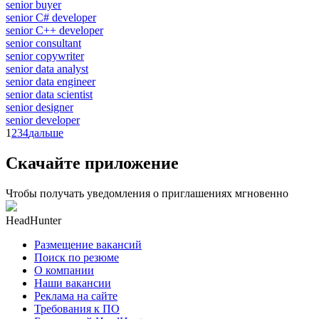
senior buyer
senior C# developer
senior C++ developer
senior consultant
senior copywriter
senior data analyst
senior data engineer
senior data scientist
senior designer
senior developer
1
2
3
4
дальше
Скачайте приложение
Чтобы получать уведомления о приглашениях мгновенно
HeadHunter
Размещение вакансий
Поиск по резюме
О компании
Наши вакансии
Реклама на сайте
Требования к ПО