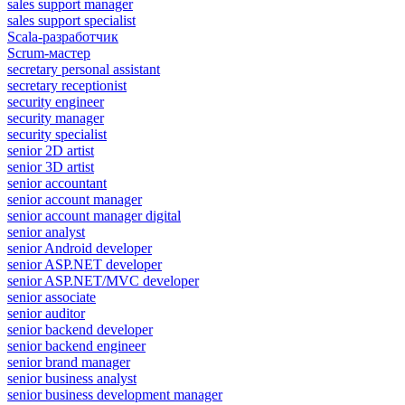
sales support manager
sales support specialist
Scala-разработчик
Scrum-мастер
secretary personal assistant
secretary receptionist
security engineer
security manager
security specialist
senior 2D artist
senior 3D artist
senior accountant
senior account manager
senior account manager digital
senior analyst
senior Android developer
senior ASP.NET developer
senior ASP.NET/MVC developer
senior associate
senior auditor
senior backend developer
senior backend engineer
senior brand manager
senior business analyst
senior business development manager