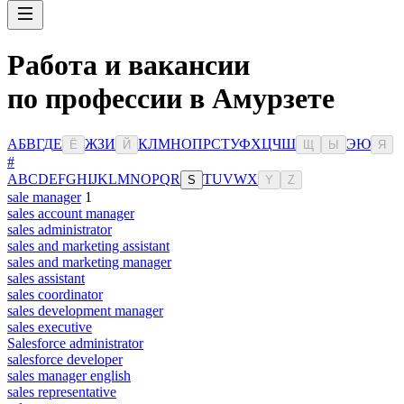
Работа и вакансии
по профессии в Амурзете
А
Б
В
Г
Д
Е
Ж
З
И
К
Л
М
Н
О
П
Р
С
Т
У
Ф
Х
Ц
Ч
Ш
Э
Ю
Ё
Й
Щ
Ы
Я
#
A
B
C
D
E
F
G
H
I
J
K
L
M
N
O
P
Q
R
T
U
V
W
X
S
Y
Z
sale manager
1
sales account manager
sales administrator
sales and marketing assistant
sales and marketing manager
sales assistant
sales coordinator
sales development manager
sales executive
Salesforce administrator
salesforce developer
sales manager english
sales representative