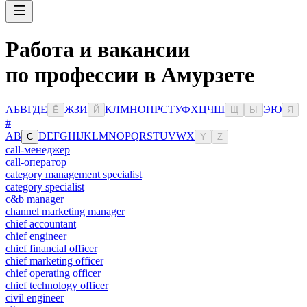
Работа и вакансии
по профессии в Амурзете
А
Б
В
Г
Д
Е
Ж
З
И
К
Л
М
Н
О
П
Р
С
Т
У
Ф
Х
Ц
Ч
Ш
Э
Ю
Ё
Й
Щ
Ы
Я
#
A
B
D
E
F
G
H
I
J
K
L
M
N
O
P
Q
R
S
T
U
V
W
X
C
Y
Z
call-менеджер
call-оператор
category management specialist
category specialist
c&b manager
channel marketing manager
chief accountant
chief engineer
chief financial officer
chief marketing officer
chief operating officer
chief technology officer
civil engineer