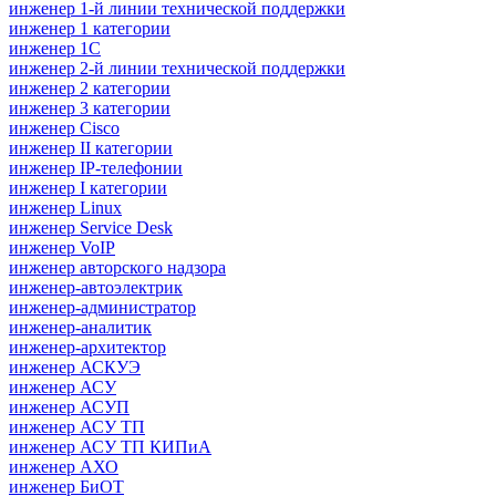
инженер 1-й линии технической поддержки
инженер 1 категории
инженер 1С
инженер 2-й линии технической поддержки
инженер 2 категории
инженер 3 категории
инженер Cisco
инженер II категории
инженер IP-телефонии
инженер I категории
инженер Linux
инженер Service Desk
инженер VoIP
инженер авторского надзора
инженер-автоэлектрик
инженер-администратор
инженер-аналитик
инженер-архитектор
инженер АСКУЭ
инженер АСУ
инженер АСУП
инженер АСУ ТП
инженер АСУ ТП КИПиА
инженер АХО
инженер БиОТ