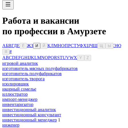
Работа и вакансии
по профессии в Амурзете
А
Б
В
Г
Д
Е
Ж
З
К
Л
М
Н
О
П
Р
С
Т
У
Ф
Х
Ц
Ч
Ш
Э
Ю
Ё
И
Й
Щ
Ы
#
Я
A
B
C
D
E
F
G
H
I
J
K
L
M
N
O
P
Q
R
S
T
U
V
W
X
Y
Z
игровой аналитик
изготовитель мясных полуфабрикатов
изготовитель полуфабрикатов
изготовитель творога
изолировщик
икорный сомелье
иллюстратор
импорт-менеджер
инвентаризатор
инвестиционный аналитик
инвестиционный консультант
инвестиционный менеджер
1
инженер