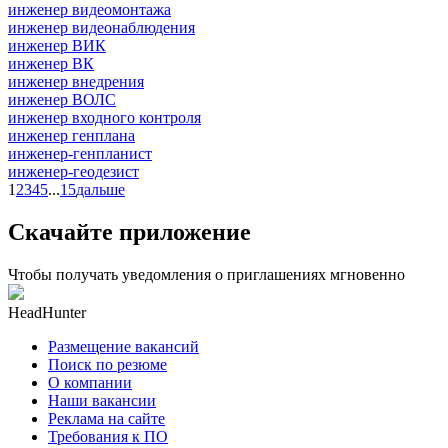
инженер видеомонтажа
инженер видеонаблюдения
инженер ВИК
инженер ВК
инженер внедрения
инженер ВОЛС
инженер входного контроля
инженер генплана
инженер-генпланист
инженер-геодезист
1
2
3
4
5
...
15
дальше
Скачайте приложение
Чтобы получать уведомления о приглашениях мгновенно
HeadHunter
Размещение вакансий
Поиск по резюме
О компании
Наши вакансии
Реклама на сайте
Требования к ПО