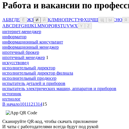
Работа и вакансии по професс
А
Б
В
Г
Д
Е
Ж
З
К
Л
М
Н
О
П
Р
С
Т
У
Ф
Х
Ц
Ч
Ш
Э
Ю
Ё
И
Й
Щ
Ы
Я
A
B
C
D
E
F
G
H
I
J
K
L
M
N
O
P
Q
R
S
T
U
V
W
X
Y
Z
интернет-менеджер
информатор
информационный консультант
информационный менеджер
ипотечный брокер
ипотечный менеджер
1
искусствовед
исполнительный директор
исполнительный директор филиала
исполнительный продюсер
испытатель деталей и приборов
испытатель электрических машин, аппаратов и приборов
истопник
ихтиолог
В начало
10
11
12
13
14
15
Сканируйте QR-код, чтобы скачать приложение
И чаты с работодателями всегда будут под рукой