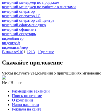
вечерний менеджер по продажам
вечерний менеджер по работе с клиентами
вечерний оператор
вечерний оператор 1С
вечерний оператор call-центра
вечерний офис-менеджер
вечерний официант
вечерний секретарь
видеоблогер
видеограф
видеодизайнер
В начало
9
10
11
12
13
...
19
дальше
Скачайте приложение
Чтобы получать уведомления о приглашениях мгновенно
HeadHunter
Размещение вакансий
Поиск по резюме
О компании
Наши вакансии
Реклама на сайте