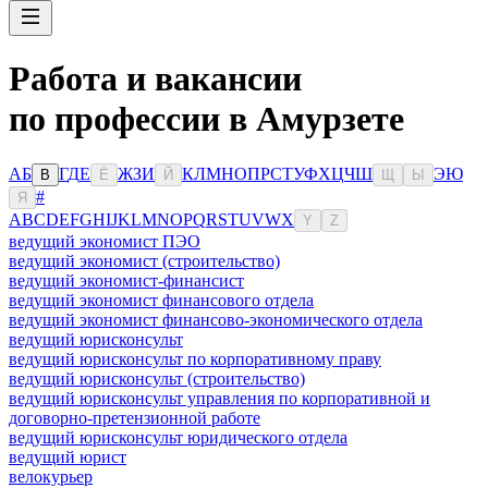
Работа и вакансии
по профессии в Амурзете
А
Б
Г
Д
Е
Ж
З
И
К
Л
М
Н
О
П
Р
С
Т
У
Ф
Х
Ц
Ч
Ш
Э
Ю
В
Ё
Й
Щ
Ы
#
Я
A
B
C
D
E
F
G
H
I
J
K
L
M
N
O
P
Q
R
S
T
U
V
W
X
Y
Z
ведущий экономист ПЭО
ведущий экономист (строительство)
ведущий экономист-финансист
ведущий экономист финансового отдела
ведущий экономист финансово-экономического отдела
ведущий юрисконсульт
ведущий юрисконсульт по корпоративному праву
ведущий юрисконсульт (строительство)
ведущий юрисконсульт управления по корпоративной и
договорно-претензионной работе
ведущий юрисконсульт юридического отдела
ведущий юрист
велокурьер