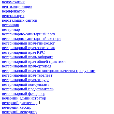
веломеханик
вентиляционщик
верификатор
верстальщик
верстальщик сайтов
весовщик
ветеринар
ветеринарно-санитарный врач
ветеринарно-санитарный эксперт
ветеринарный врач-гинеколог
ветеринарный врач-зоотехник
ветеринарный врач КРС
ветеринарный врач-лаборант
ветеринарный врач общей практики
ветеринарный врач-ортопед
ветеринарный врач по контролю качества продукции
ветеринарный врач-терапевт
ветеринарный врач-хирург
ветеринарный консультант
ветеринарный представитель
ветеринарный фельдшер
вечерний администратор
вечерний диспетчер
1
вечерний кассир
вечерний менеджер