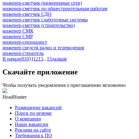
инженер-сметчик (инженерные сети)
инженер-сметчик по общестроительным работам
инженер-сметчик СДО
инженер-сметчик слаботочные системы
инженер-сметчик (строительство)
инженер СМК
инженер СМР
инженер-специалист
инженер средств радио и телевидения
инженер-строитель
В начало
9
10
11
12
13
...
15
дальше
Скачайте приложение
Чтобы получать уведомления о приглашениях мгновенно
HeadHunter
Размещение вакансий
Поиск по резюме
О компании
Наши вакансии
Реклама на сайте
Требования к ПО