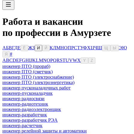
Работа и вакансии
по профессии в Амурзете
А
Б
В
Г
Д
Е
Ж
З
К
Л
М
Н
О
П
Р
С
Т
У
Ф
Х
Ц
Ч
Ш
Э
Ю
Ё
И
Й
Щ
Ы
#
Я
A
B
C
D
E
F
G
H
I
J
K
L
M
N
O
P
Q
R
S
T
U
V
W
X
Y
Z
инженер ПТО (прораб)
инженер ПТО (сметчик)
инженер ПТО (электроснабжение)
инженер ПТО (электроэнергетика)
инженер пусконаладочных работ
инженер-пусконаладчик
инженер радиосвязи
инженер-радиотехник
инженер-радиоэлектронщик
инженер-разработчик
инженер-разработчик РЭА
инженер-расчетчик
инженер релейной защиты и автоматики