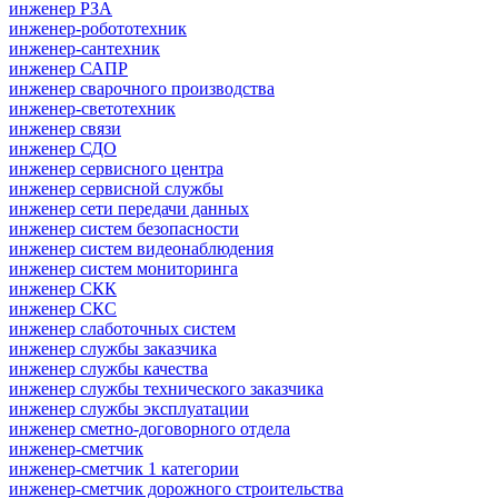
инженер РЗА
инженер-робототехник
инженер-сантехник
инженер САПР
инженер сварочного производства
инженер-светотехник
инженер связи
инженер СДО
инженер сервисного центра
инженер сервисной службы
инженер сети передачи данных
инженер систем безопасности
инженер систем видеонаблюдения
инженер систем мониторинга
инженер СКК
инженер СКС
инженер слаботочных систем
инженер службы заказчика
инженер службы качества
инженер службы технического заказчика
инженер службы эксплуатации
инженер сметно-договорного отдела
инженер-сметчик
инженер-сметчик 1 категории
инженер-сметчик дорожного строительства