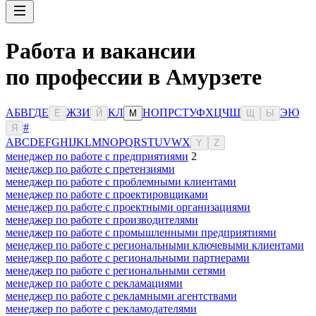
Работа и вакансии
по профессии в Амурзете
А
Б
В
Г
Д
Е
Ж
З
И
К
Л
Н
О
П
Р
С
Т
У
Ф
Х
Ц
Ч
Ш
Э
Ю
Ё
Й
М
Щ
Ы
#
Я
A
B
C
D
E
F
G
H
I
J
K
L
M
N
O
P
Q
R
S
T
U
V
W
X
Y
Z
менеджер по работе с предприятиями
2
менеджер по работе с претензиями
менеджер по работе с проблемными клиентами
менеджер по работе с проектировщиками
менеджер по работе с проектными организациями
менеджер по работе с производителями
менеджер по работе с промышленными предприятиями
менеджер по работе с региональными ключевыми клиентами
менеджер по работе с региональными партнерами
менеджер по работе с региональными сетями
менеджер по работе с рекламациями
менеджер по работе с рекламными агентствами
менеджер по работе с рекламодателями