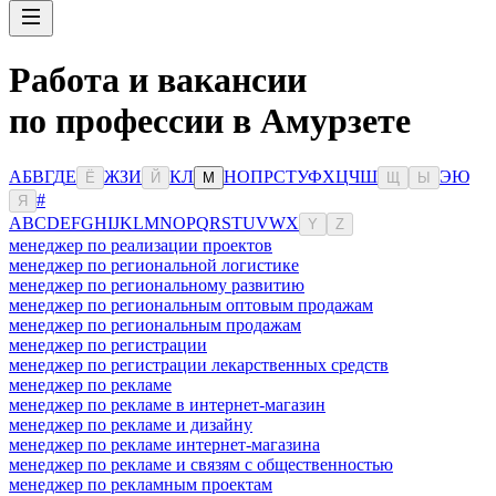
Работа и вакансии
по профессии в Амурзете
А
Б
В
Г
Д
Е
Ж
З
И
К
Л
Н
О
П
Р
С
Т
У
Ф
Х
Ц
Ч
Ш
Э
Ю
Ё
Й
М
Щ
Ы
#
Я
A
B
C
D
E
F
G
H
I
J
K
L
M
N
O
P
Q
R
S
T
U
V
W
X
Y
Z
менеджер по реализации проектов
менеджер по региональной логистике
менеджер по региональному развитию
менеджер по региональным оптовым продажам
менеджер по региональным продажам
менеджер по регистрации
менеджер по регистрации лекарственных средств
менеджер по рекламе
менеджер по рекламе в интернет-магазин
менеджер по рекламе и дизайну
менеджер по рекламе интернет-магазина
менеджер по рекламе и связям с общественностью
менеджер по рекламным проектам